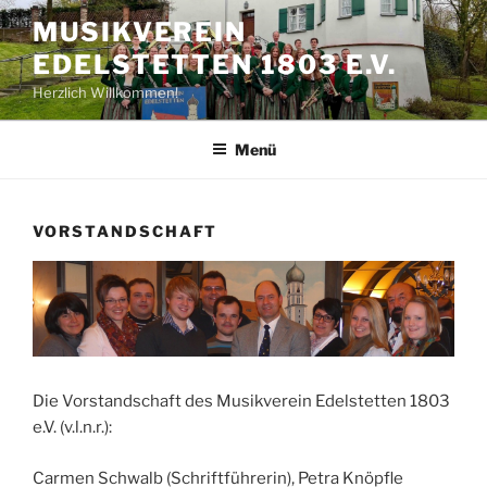
Zum
MUSIKVEREIN
Inhalt
EDELSTETTEN 1803 E.V.
springen
Herzlich Willkommen!
Menü
VORSTANDSCHAFT
Die Vorstandschaft des Musikverein Edelstetten 1803
e.V. (v.l.n.r.):
Carmen Schwalb (Schriftführerin), Petra Knöpfle