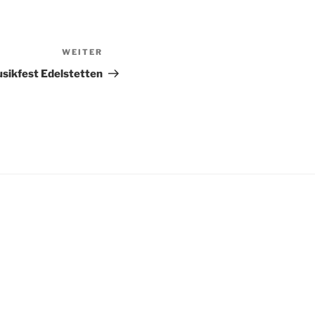
WEITER
Nächster
Beitrag
sikfest Edelstetten