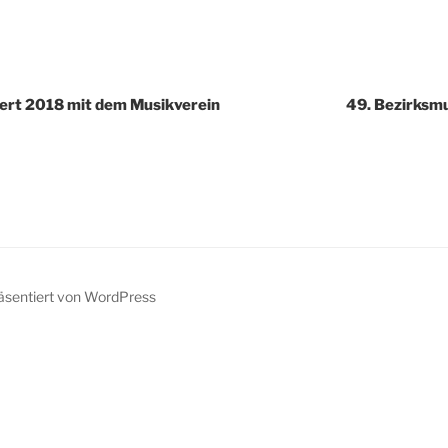
igation
ert 2018 mit dem Musikverein
49. Bezirksmu
räsentiert von WordPress