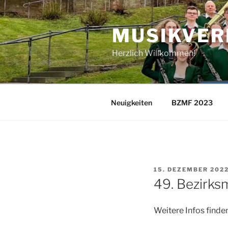
Zum
Inhalt
MUSIKVERE
springen
Herzlich Willkommen!
Neuigkeiten
BZMF 2023
VERÖFFENTLICHT
15. DEZEMBER 202
AM
49. Bezirksm
Weitere Infos finden