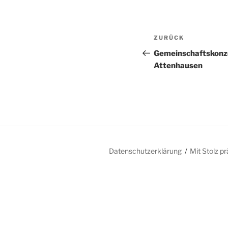
Beitragsnav
Vorheriger
ZURÜCK
Beitrag
Gemeinschaftskonz
Attenhausen
Datenschutzerklärung
Mit Stolz p